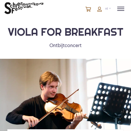
Winkelmandje
artikelen
Account
nl
in
winkelwagen
VIOLA FOR BREAKFAST
Ontbijtconcert