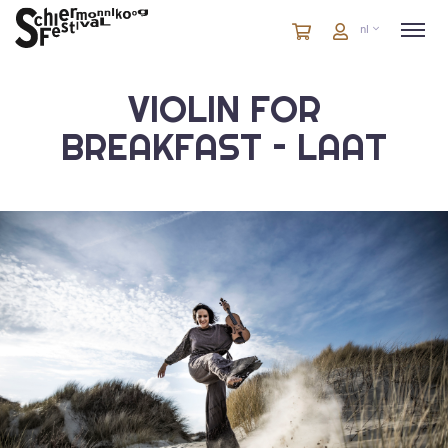
Winkelmandje
artikelen
Account
nl
in
winkelwagen
VIOLIN FOR
BREAKFAST – LAAT