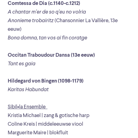
Comtessa de Dia (c.1140-c.1212)
A chantar m’er de so q’eu no volria
Anonieme trobairitz
(Chansonnier La Vallière, 13e
eeuw)
Bona domna, tan vos ai fin coratge
Occitan Traboudour Dansa (13e eeuw)
Tant es gaia
Hildegard von Bingen (1098-1179)
Karitas Habundat
Sibil•la Ensemble
Kristia Michael | zang & gotische harp
Coline Kreis | middeleeuwse viool
Marguerite Maire | blokfluit