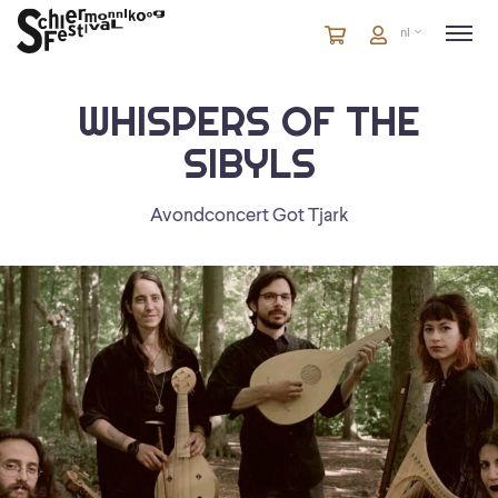
Winkelmandje
artikelen
Account
nl
in
winkelwagen
WHISPERS OF THE
SIBYLS
Avondconcert Got Tjark