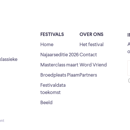
FESTIVALS
OVER ONS
A
Home
Het festival
o
Najaarseditie 2026
Contact
klassieke
Masterclass maart
Word Vriend
Broedpleats Piaam
Partners
Festivaldata
toekomst
Beeld
ent