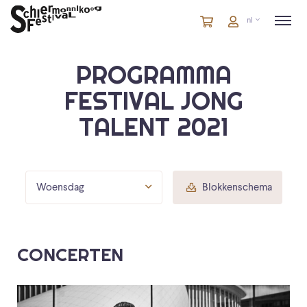
Winkelmandje
artikelen
Account
nl
in
winkelwagen
PROGRAMMA
FESTIVAL JONG
TALENT 2021
Woensdag
Blokkenschema
CONCERTEN