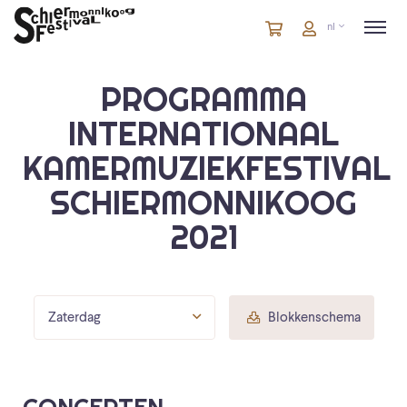
Winkelmandje
artikelen
Account
nl
in
winkelwagen
PROGRAMMA
INTERNATIONAAL
KAMERMUZIEKFESTIVAL
SCHIERMONNIKOOG
2021
Zaterdag
Blokkenschema
CONCERTEN