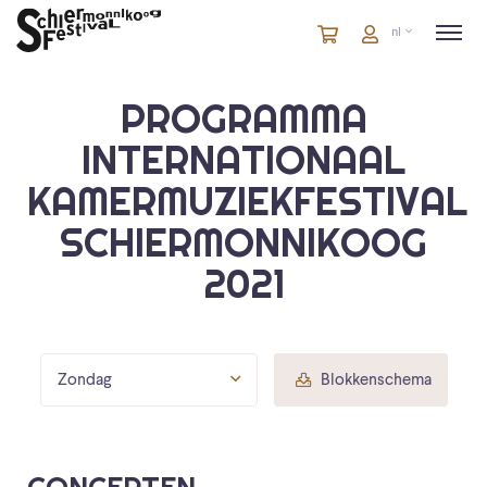
Winkelmandje
artikelen
Account
nl
in
winkelwagen
PROGRAMMA
INTERNATIONAAL
KAMERMUZIEKFESTIVAL
SCHIERMONNIKOOG
2021
Zondag
Blokkenschema
CONCERTEN