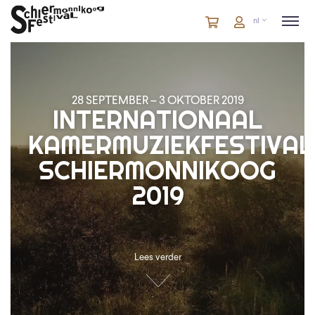
Winkelmandje
artikelen
Account
nl
in
winkelwagen
28 SEPTEMBER – 3 OKTOBER 2019
INTERNATIONAAL
KAMERMUZIEKFESTIVAL
SCHIERMONNIKOOG
2019
Lees verder