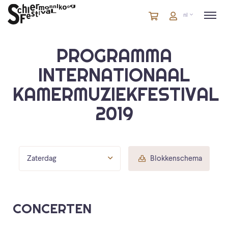
Winkelmandje
artikelen
Account
nl
in
winkelwagen
PROGRAMMA
INTERNATIONAAL
KAMERMUZIEKFESTIVAL
2019
Zaterdag
Blokkenschema
CONCERTEN