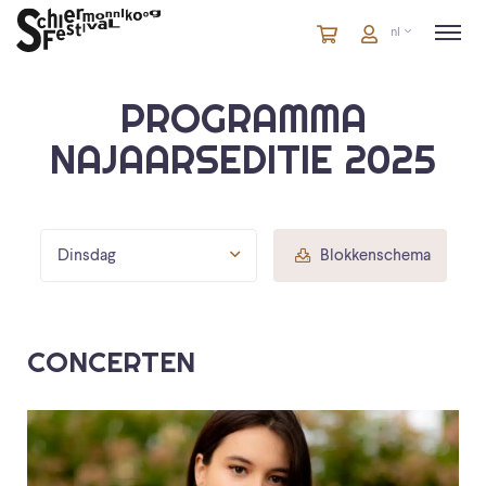
Winkelmandje
artikelen
Account
nl
in
winkelwagen
PROGRAMMA
NAJAARSEDITIE 2025
Dinsdag
Blokkenschema
CONCERTEN