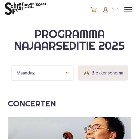
Winkelmandje
artikelen
Account
nl
in
winkelwagen
PROGRAMMA
NAJAARSEDITIE 2025
Maandag
Blokkenschema
CONCERTEN