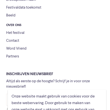
Festivaldata toekomst
Beeld
OVER ONS
Het festival
Contact
Word Vriend
Partners
INSCHRIJVEN NIEUWSBRIEF
Altijd als eerste op de hoogte? Schrijf je in voor onze
nieuwsbrief!
Onze website maakt gebruik van cookies voor de
Versturen
beste webervaring. Door gebruik te maken van
onze website gaat u akkoord met ons gebruik van
Ik ga ermee akkoord dat mijn gegevens worden opgeslagen