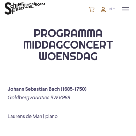
Winkelmandje
artikelen
Account
nl
in
winkelwagen
PROGRAMMA
MIDDAGCONCERT
WOENSDAG
Johann Sebastian Bach (1685-1750)
Goldbergvariaties BWV988
Laurens de Man | piano