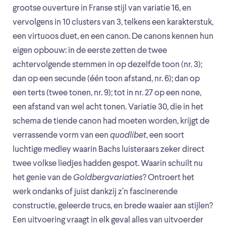
grootse ouverture in Franse stijl van variatie 16, en
vervolgens in 10 clusters van 3, telkens een karakterstuk,
een virtuoos duet, en een canon. De canons kennen hun
eigen opbouw: in de eerste zetten de twee
achtervolgende stemmen in op dezelfde toon (nr. 3);
dan op een secunde (één toon afstand, nr. 6); dan op
een terts (twee tonen, nr. 9); tot in nr. 27 op een none,
een afstand van wel acht tonen. Variatie 30, die in het
schema de tiende canon had moeten worden, krijgt de
verrassende vorm van een
quodlibet
, een soort
luchtige medley waarin Bachs luisteraars zeker direct
twee volkse liedjes hadden gespot. Waarin schuilt nu
het genie van de
Goldbergvariaties
? Ontroert het
werk ondanks of juist dankzij z’n fascinerende
constructie, geleerde trucs, en brede waaier aan stijlen?
Een uitvoering vraagt in elk geval alles van uitvoerder