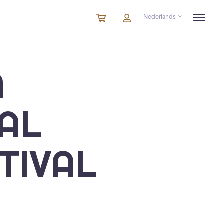
Nederlands
Winkelmandje
artikelen
Account
in
winkelwagen
A
AL
TIVAL