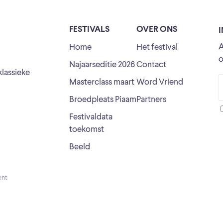
FESTIVALS
OVER ONS
A
Home
Het festival
o
Najaarseditie 2026
Contact
klassieke
Masterclass maart
Word Vriend
Broedpleats Piaam
Partners
Festivaldata
toekomst
Beeld
ent