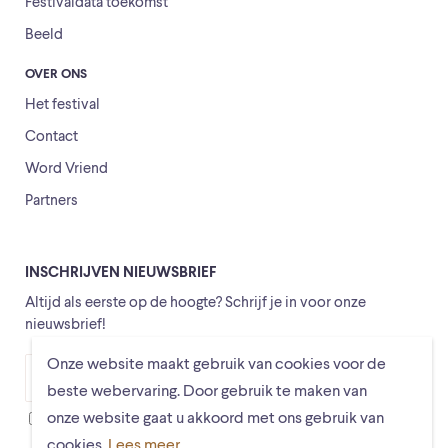
Festivaldata toekomst
Beeld
OVER ONS
Het festival
Contact
Word Vriend
Partners
INSCHRIJVEN NIEUWSBRIEF
Altijd als eerste op de hoogte? Schrijf je in voor onze
nieuwsbrief!
Onze website maakt gebruik van cookies voor de
Versturen
beste webervaring. Door gebruik te maken van
onze website gaat u akkoord met ons gebruik van
Ik ga ermee akkoord dat mijn gegevens worden opgeslagen
cookies.
Lees meer