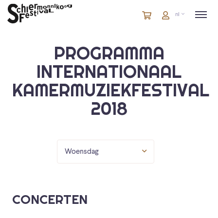
Winkelmandje
artikelen
Account
nl
in
winkelwagen
PROGRAMMA
INTERNATIONAAL
KAMERMUZIEKFESTIVAL
2018
Woensdag
CONCERTEN