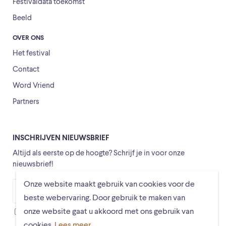
Festivaldata toekomst
Beeld
OVER ONS
Het festival
Contact
Word Vriend
Partners
INSCHRIJVEN NIEUWSBRIEF
Altijd als eerste op de hoogte? Schrijf je in voor onze
nieuwsbrief!
Onze website maakt gebruik van cookies voor de
Versturen
beste webervaring. Door gebruik te maken van
onze website gaat u akkoord met ons gebruik van
Ik ga ermee akkoord dat mijn gegevens worden opgeslagen
cookies.
Lees meer