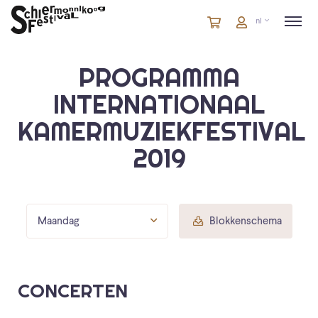
Winkelmandje
artikelen
Account
nl
in
winkelwagen
PROGRAMMA
INTERNATIONAAL
KAMERMUZIEKFESTIVAL
2019
Maandag
Blokkenschema
CONCERTEN