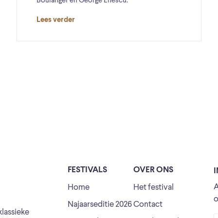
Boulanger en George Enescu.
Lees verder
FESTIVALS
OVER ONS
A
Home
Het festival
o
Najaarseditie 2026
Contact
klassieke