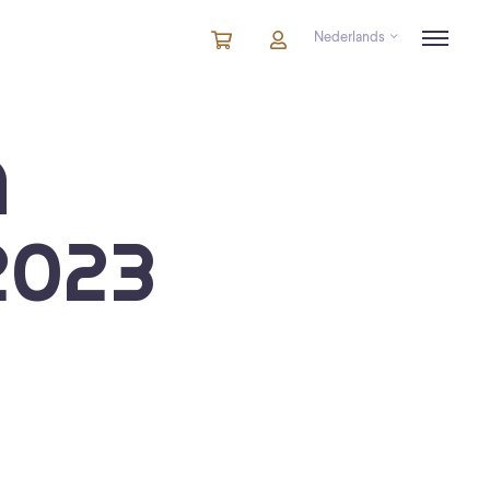
Nederlands
Winkelmandje
artikelen
Account
in
winkelwagen
A
2023