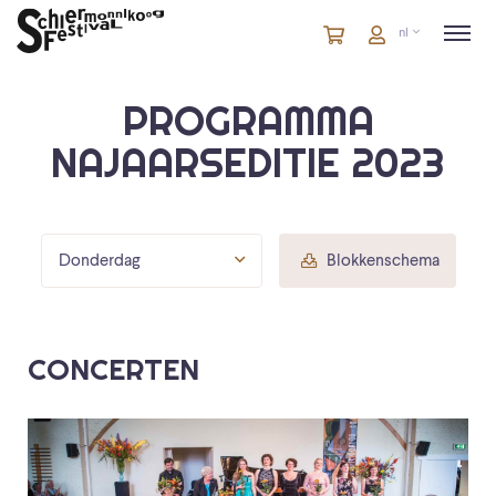
Winkelmandje
artikelen
Account
nl
in
winkelwagen
PROGRAMMA
NAJAARSEDITIE 2023
Donderdag
Blokkenschema
CONCERTEN