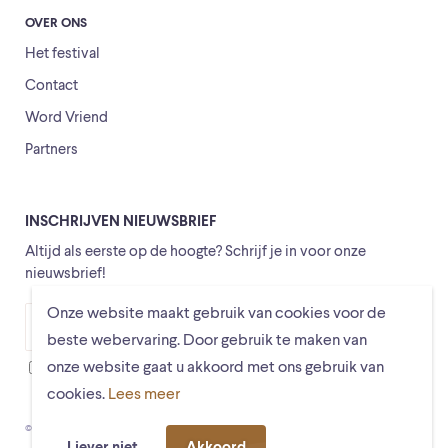
OVER ONS
Het festival
Contact
Word Vriend
Partners
INSCHRIJVEN NIEUWSBRIEF
Altijd als eerste op de hoogte? Schrijf je in voor onze
nieuwsbrief!
Onze website maakt gebruik van cookies voor de
Versturen
beste webervaring. Door gebruik te maken van
onze website gaat u akkoord met ons gebruik van
Ik ga ermee akkoord dat mijn gegevens worden opgeslagen
cookies.
Lees meer
© Schiermonnikoogfestival 2026
Voorwaarden
Privacystatement