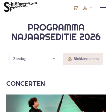
Winkelmandje
artikelen
Account
nl
in
winkelwagen
PROGRAMMA
NAJAARSEDITIE 2026
Zondag
Blokkenschema
CONCERTEN