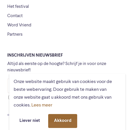
Het festival
Contact
Word Vriend
Partners
INSCHRIJVEN NIEUWSBRIEF
Altijd als eerste op de hoogte? Schrijf je in voor onze
nieuwsbrief!
Onze website maakt gebruik van cookies voor de
Versturen
beste webervaring. Door gebruik te maken van
onze website gaat u akkoord met ons gebruik van
Ik ga ermee akkoord dat mijn gegevens worden opgeslagen
cookies.
Lees meer
© Schiermonnikoogfestival 2026
Voorwaarden
Privacystatement
Liever niet
Akkoord