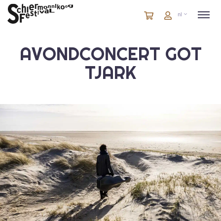
Winkelmandje
artikelen
Account
nl
in
winkelwagen
AVONDCONCERT GOT
TJARK