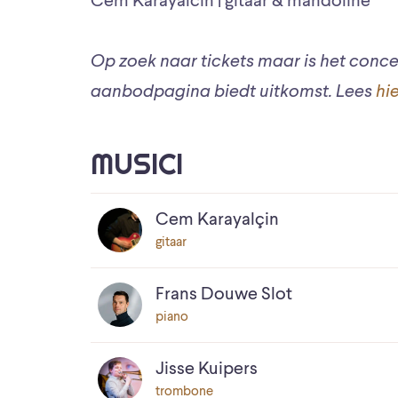
Cem Karayalcin | gitaar & mandoline
Op zoek naar tickets maar is het conce
aanbodpagina biedt uitkomst. Lees
hi
MUSICI
Cem Karayalçin
gitaar
Frans Douwe Slot
piano
Jisse Kuipers
trombone