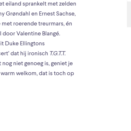
t eiland sprankelt met zelden
 Grøndahl en Ernest Sachse,
met roerende treurmars, én
l door Valentine Blangé.
it Duke Ellingtons
rt’ dat hij ironisch
T.G.T.T.
t nog niet genoeg is, geniet je
n warm welkom, dat is toch op