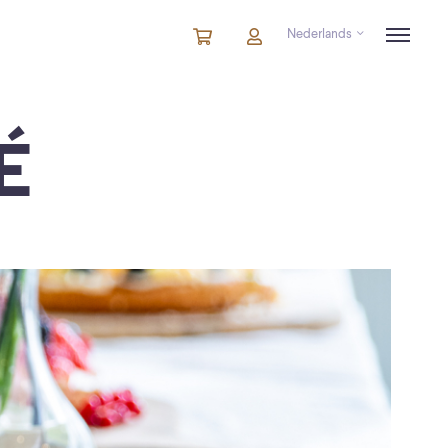
Nederlands
Winkelmandje
artikelen
Account
in
winkelwagen
É