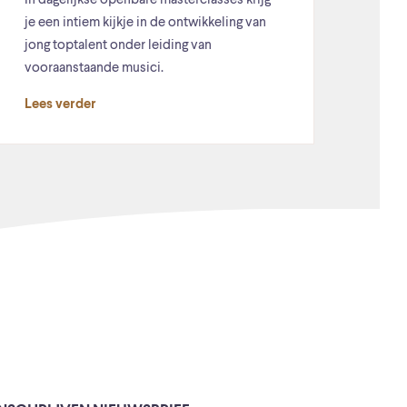
In dagelijkse openbare masterclasses krijg
je een intiem kijkje in de ontwikkeling van
jong toptalent onder leiding van
vooraanstaande musici.
Lees verder