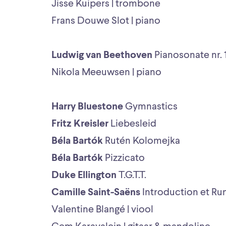
Jisse Kuipers | trombone
Frans Douwe Slot | piano
Ludwig van Beethoven
Pianosonate nr. 
Nikola Meeuwsen | piano
Harry Bluestone
Gymnastics
Fritz Kreisler
Liebesleid
Béla Bartók
Rutén Kolomejka
Béla Bartók
Pizzicato
Duke Ellington
T.G.T.T.
Camille Saint-Saëns
Introduction et R
Valentine Blangé | viool