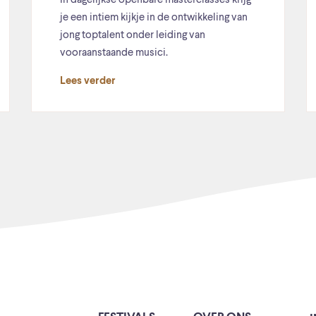
In dagelijkse openbare masterclasses krijg
je een intiem kijkje in de ontwikkeling van
jong toptalent onder leiding van
vooraanstaande musici.
Lees verder