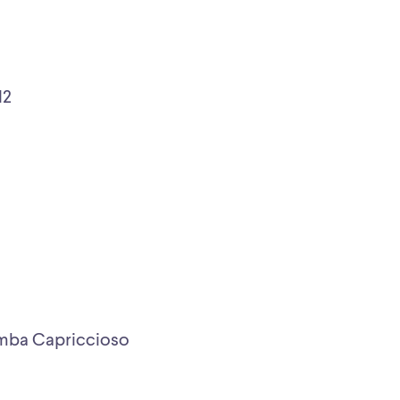
12
umba Capriccioso