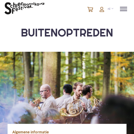
Winkelmandje
artikelen
Account
nl
in
winkelwagen
BUITENOPTREDEN
Algemene informatie