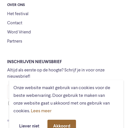
OVER ONS
Het festival
Contact
Word Vriend
Partners
INSCHRIJVEN NIEUWSBRIEF
Altijd als eerste op de hoogte? Schrijf je in voor onze
nieuwsbrief!
Onze website maakt gebruik van cookies voor de
Versturen
beste webervaring. Door gebruik te maken van
onze website gaat u akkoord met ons gebruik van
Ik ga ermee akkoord dat mijn gegevens worden opgeslagen
cookies.
Lees meer
© Schiermonnikoogfestival 2026
Voorwaarden
Privacystatement
Liever niet
Akkoord