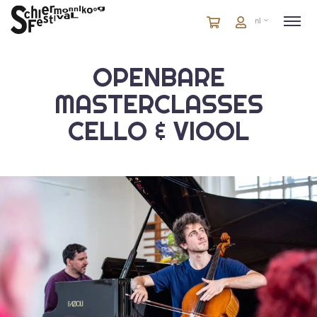
Winkelmandje
artikelen
Account
nl
in
winkelwagen
OPENBARE
MASTERCLASSES
CELLO & VIOOL