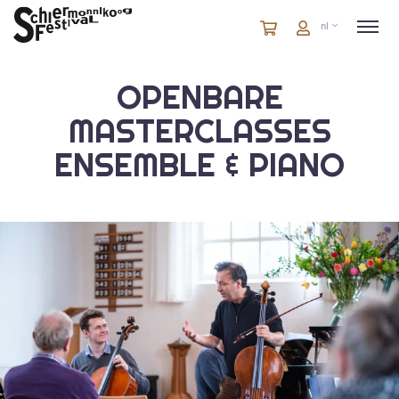
Winkelmandje
artikelen
Account
nl
in
winkelwagen
OPENBARE
MASTERCLASSES
ENSEMBLE & PIANO