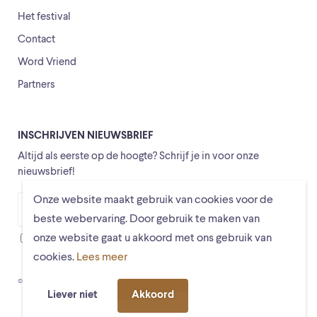
Het festival
Contact
Word Vriend
Partners
INSCHRIJVEN NIEUWSBRIEF
Altijd als eerste op de hoogte? Schrijf je in voor onze
nieuwsbrief!
Onze website maakt gebruik van cookies voor de
Versturen
beste webervaring. Door gebruik te maken van
onze website gaat u akkoord met ons gebruik van
Ik ga ermee akkoord dat mijn gegevens worden opgeslagen
cookies.
Lees meer
© Schiermonnikoogfestival 2026
Voorwaarden
Privacystatement
Liever niet
Akkoord