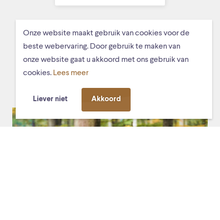
Onze website maakt gebruik van cookies voor de
beste webervaring. Door gebruik te maken van
MISSCHIEN VIND JE DIT OOK
onze website gaat u akkoord met ons gebruik van
LEUK
cookies.
Lees meer
Liever niet
Akkoord
vr. 8 maart 2024, 18:00
Diverse locaties