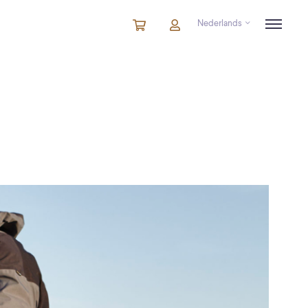
Nederlands
Winkelmandje
artikelen
Account
in
winkelwagen