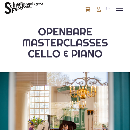
Winkelmandje
artikelen
Account
nl
in
winkelwagen
OPENBARE
MASTERCLASSES
CELLO & PIANO