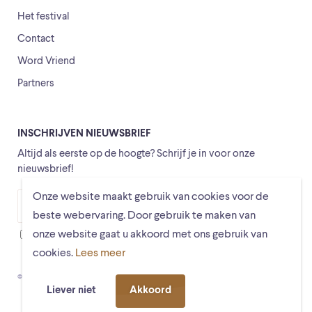
Het festival
Contact
Word Vriend
Partners
INSCHRIJVEN NIEUWSBRIEF
Altijd als eerste op de hoogte? Schrijf je in voor onze
nieuwsbrief!
Onze website maakt gebruik van cookies voor de
Versturen
beste webervaring. Door gebruik te maken van
onze website gaat u akkoord met ons gebruik van
Ik ga ermee akkoord dat mijn gegevens worden opgeslagen
cookies.
Lees meer
© Schiermonnikoogfestival 2026
Voorwaarden
Privacystatement
Liever niet
Akkoord