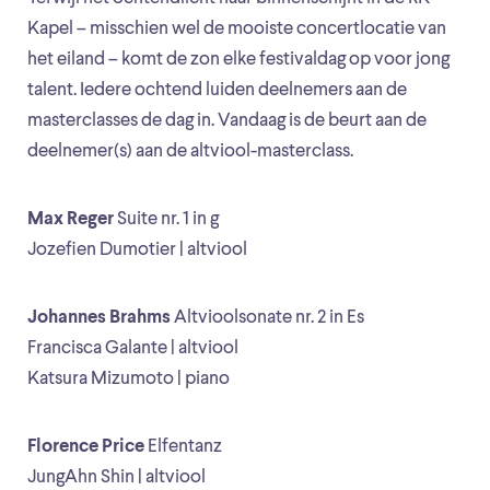
Kapel – misschien wel de mooiste concertlocatie van
het eiland – komt de zon elke festivaldag op voor jong
talent. Iedere ochtend luiden deelnemers aan de
masterclasses de dag in. Vandaag is de beurt aan de
deelnemer(s) aan de altviool-masterclass.
Max Reger
Suite nr. 1 in g
Jozefien Dumotier | altviool
Johannes Brahms
Altvioolsonate nr. 2 in Es
Francisca Galante | altviool
Katsura Mizumoto | piano
Florence Price
Elfentanz
JungAhn Shin | altviool