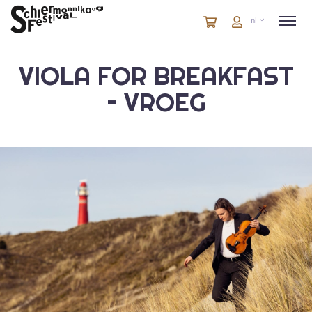
Winkelmandje
artikelen
Account
nl
in
winkelwagen
VIOLA FOR BREAKFAST
– VROEG